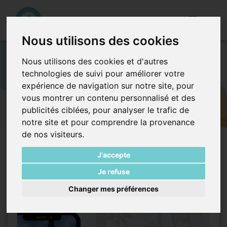
Toggle
navigation
Nous utilisons des cookies
Contactez-nous !
Nous utilisons des cookies et d'autres
technologies de suivi pour améliorer votre
expérience de navigation sur notre site, pour
Vous souhaitez bénéficier de notre communauté d'utilisateurs
vous montrer un contenu personnalisé et des
pour vos missions? Vous souhaitez recevoir des données
publicités ciblées, pour analyser le trafic de
pertinentes concernant l'ensemble du territoire ou une zone
notre site et pour comprendre la provenance
géographique ciblée ?
de nos visiteurs.
Nous vous proposons une offre personnalisée selon vos
besoins. Envoyez-nous un email à
J'accepte
contact@hmizapp.com
avec vos coordonnées et vos besoin
et nous reviendrons vers vous avec une solution adéquate.
Je refuse
Changer mes préférences