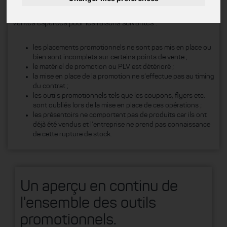
Cependant, ces opérations n’aboutissent parfois pas aux
ventes espérées pour les raisons suivantes :
les placements promotionnels ne sont pas mis en place ou
bien sont incomplets sur certains points de vente ;
le matériel de promotion ou PLV est détérioré ;
la mise en place de la promotion ne s’effectue pas au timing
du contrat ;
les outils promotionnels tels que les coupons, flyers etc.
sont oubliés lors de la mise en place de ces opérations ;
les présentoirs ne comportent pas de produits car ils ont
déjà été vendus et l'entreprise ne prend pas connaissance
de cette rupture de stock.
Un aperçu en continu de
l'ensemble des outils
promotionnels.