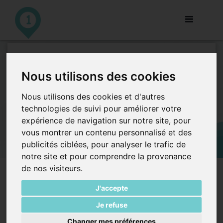
Toggle
navigation
Vérifiez efficacement les
Nous utilisons des cookies
promotions et mises en avants
Nous utilisons des cookies et d'autres
Les mises en
technologies de suivi pour améliorer votre
avant et les
expérience de navigation sur notre site, pour
promotions sont
vous montrer un contenu personnalisé et des
incontestablemen
publicités ciblées, pour analyser le trafic de
t des outils
notre site et pour comprendre la provenance
commerciaux qui
de nos visiteurs.
permettent
Gardez un oeil sur l'exécution de vos
outils promotionnels grâce à
d’encourager des
hmizapp.
J'accepte
décisions
d’achats
Je refuse
supplémentaires et recruter de nouveaux consommateurs
Changer mes préférences
pour vos produits.