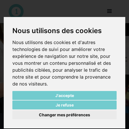
Toggle
navigation
Nous utilisons des cookies
hmizapp : Utilisez le
Nous utilisons des cookies et d'autres
pouvoir de la
technologies de suivi pour améliorer votre
communauté
expérience de navigation sur notre site, pour
Des milliers de consommateurs peuvent gagner
de l’argent grâce à des questionnaires et photos
vous montrer un contenu personnalisé et des
sur le terrain. Les entreprises énoncent leurs
demandes à travers tout le Maroc de manière
publicités ciblées, pour analyser le trafic de
rapide et économique.
notre site et pour comprendre la provenance
de nos visiteurs.
J'accepte
Je refuse
Changer mes préférences