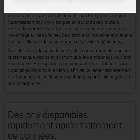
Relevé de prix de vente du marché.
proposent
souvent des solutions à des prix trop élevés. Les prix de
vente sont relevés sur des échantillons trop petits et donc
l’optimisation des prix n’est pas en accord avec toute la
réalité du marché. En effet, le relevé se concentre en général
davantage sur les chaines de distribution moderne et n’étudie
que partiellement les commerces de proximité (épiceries).
Afin de relever les prix de vente des concurrents de manière
systématique, rapide et économique, les entreprises peuvent
compter sur Hmizapp et sa communauté. Les Jobbers sont
disponibles dans tout le Maroc afin de collecter discrètement
et efficacement les données souhaitées par le client grâce à
leur smartphone.
Des prix disponibles
rapidement après traitement
de données.