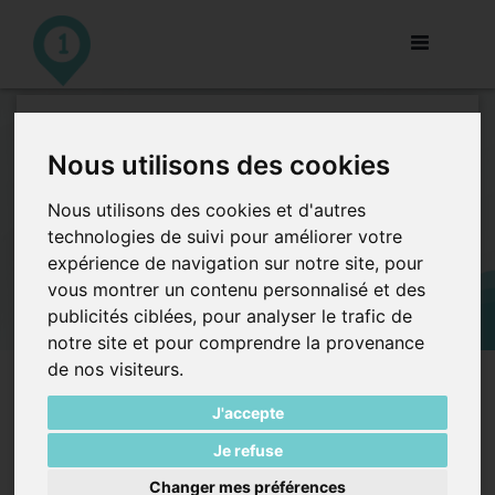
Toggle
navigation
Un relevé de prix efficace
Nous utilisons des cookies
grâce à la communauté de
Jobbers.
Nous utilisons des cookies et d'autres
technologies de suivi pour améliorer votre
expérience de navigation sur notre site, pour
Les entreprises
vous montrer un contenu personnalisé et des
ont besoin
publicités ciblées, pour analyser le trafic de
d’optimiser les
notre site et pour comprendre la provenance
prix de leurs
de nos visiteurs.
produits par
rapport à leurs
J'accepte
concurrents. Les
institutions déjà
Je refuse
présentes sur le
marchés
Changer mes préférences